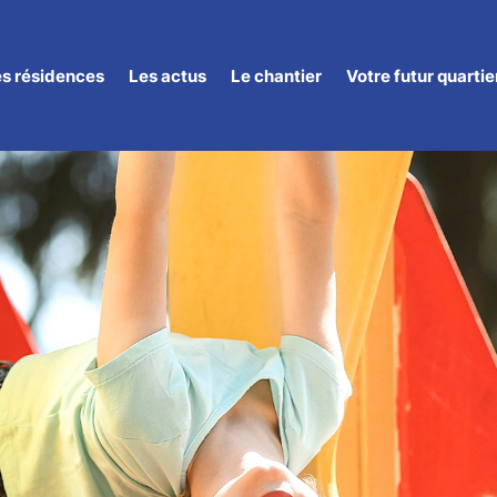
es résidences
Les actus
Le chantier
Votre futur quartie