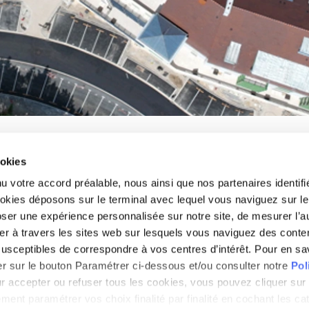
ookies
u votre accord préalable, nous ainsi que nos partenaires identifi
ookies déposons sur le terminal avec lequel vous naviguez sur le
ser une expérience personnalisée sur notre site, de mesurer l’
UN QUARTIER PORTÉ PAR
cher à travers les sites web sur lesquels vous naviguez des cont
 susceptibles de correspondre à vos centres d’intérêt. Pour en sav
er sur le bouton Paramétrer ci-dessous et/ou consulter notre
Pol
ur accepter ou refuser tous les cookies, vous pouvez cliquer sur
ent paramétrer vos choix finalité par finalité en cochant les ca