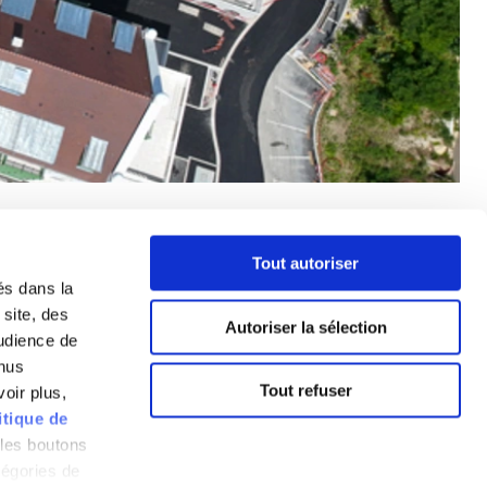
Tout autoriser
és dans la
 site, des
Autoriser la sélection
audience de
enus
Tout refuser
oir plus,
Suivez-nous :
itique de
 les boutons
tégories de