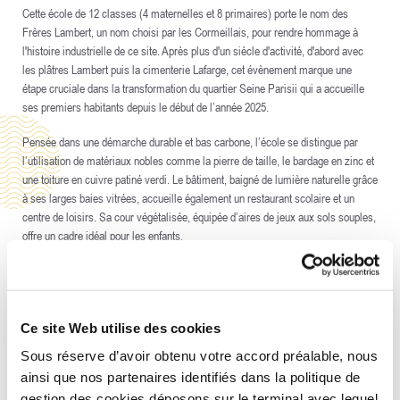
Cette école de 12 classes (4 maternelles et 8 primaires) porte le nom des
Frères Lambert, un nom choisi par les Cormeillais, pour rendre hommage à
l'histoire industrielle de ce site. Après plus d'un siècle d'activité, d'abord avec
les plâtres Lambert puis la cimenterie Lafarge, cet évènement marque une
étape cruciale dans la transformation du quartier Seine Parisii qui a accueille
ses premiers habitants depuis le début de l’année 2025.
Pensée dans une démarche durable et bas carbone, l’école se distingue par
l’utilisation de matériaux nobles comme la pierre de taille, le bardage en zinc et
une toiture en cuivre patiné verdi. Le bâtiment, baigné de lumière naturelle grâce
à ses larges baies vitrées, accueille également un restaurant scolaire et un
centre de loisirs. Sa cour végétalisée, équipée d’aires de jeux aux sols souples,
offre un cadre idéal pour les enfants.
Réalisé sous maîtrise d’ouvrage de la ville de Cormeilles-en-Parisis, cet
équipement public a été financé dans le cadre du Projet Urbain Partenarial par
UrbanEra, le Conseil Départemental du Val d’Oise et la ville de Cormeilles-en-
Parisis.
Ce site Web utilise des cookies
Sous réserve d’avoir obtenu votre accord préalable, nous
L’inauguration a été suivie d’un après-midi portes ouvertes et d’une kermesse,
ainsi que nos partenaires identifiés dans la politique de
permettant aux habitants, aux futurs élèves et aux curieux de découvrir ce
gestion des cookies déposons sur le terminal avec lequel
nouvel équipement public, premier du quartier Seine Parisii à ouvrir ses portes.