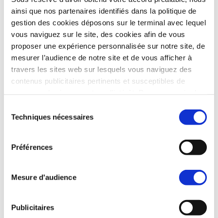
ainsi que nos partenaires identifiés dans la politique de
gestion des cookies déposons sur le terminal avec lequel
vous naviguez sur le site, des cookies afin de vous
proposer une expérience personnalisée sur notre site, de
mesurer l’audience de notre site et de vous afficher à
travers les sites web sur lesquels vous naviguez des
contenus publicitaires pertinents et susceptibles de
correspondre à vos centres d’intérêt. Pour en savoir plus,
nous vous invitons à cliquer sur le bouton Paramétrer ci-
Sélection
dessous et/ou consulter notre
Politique de gestion des
Techniques nécessaires
du
Cookies
. Pour accepter ou refuser tous les cookies,
consentement
vous pouvez cliquer sur les boutons dédiés. Vous
Préférences
pouvez également paramétrer vos choix finalité par
finalité en cochant les catégories de cookies que vous
souhaitez accepter en cliquant sur le bouton ci-dessous,
Mesure d'audience
intitulé Accepter la sélection. Le bouton Afficher les
détails vous permet de voir pour chaque catégorie de
Publicitaires
cookies leurs finalités et le détail de nos partenaires.