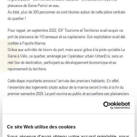
plaisance de Seine Parisii en eau.
Au total, plus de 300 personnes se sont réunies autour de cette pièce centrale
du quartier !
Pour rappel, en septembre 2022, IDF Tourisme et Territoires avait acquis ce
port de plaisance de 110 anneaux et sa capitainerie. Son exploitation avait été
confiée à Fayolle Marine.
Grâce aux activités de loisirs du port, mais aussi grâce à la piste cyclable La
Seine à Vélo, ce quartier, aménagé par l’opérateur urbain UrbanEra, sera un
réel lieu de destination, participant au développement économique et au
rayonnement du territoire.
Cette étape importante annonce l’arrivée des premiers habitants. En effet,
l’ensemble des logements situés autour de la marina seront livrés à la fin du
premier semestre 2025. Le port ouvrira au public et accueillera ses plaisanciers
à partir du mois d'avril 2025.
Retour en images !
Ce site Web utilise des cookies
Sous réserve d’avoir obtenu votre accord préalable, nous