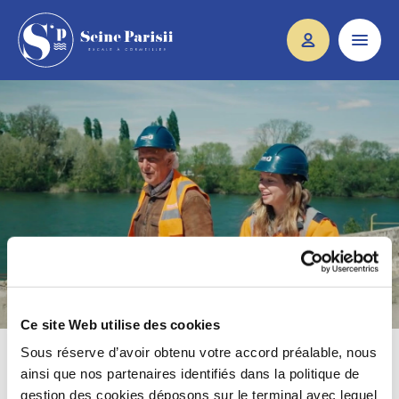
Découvrez le film de Seine Parisii !
Ce site Web utilise des cookies
Sous réserve d’avoir obtenu votre accord préalable, nous
ainsi que nos partenaires identifiés dans la politique de
La région Ile-de-France, la ville de Cormeilles-en-Parisis, l’aménageur
gestion des cookies déposons sur le terminal avec lequel
UrbanEra, l’architecte Xavier BOHL, Fayolle, mais aussi des futurs habitants