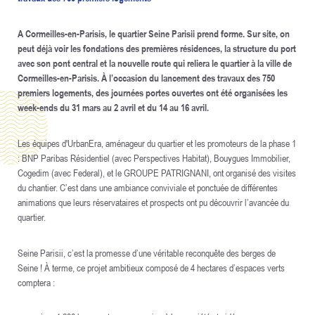
A Cormeilles-en-Parisis, le quartier Seine Parisii prend forme. Sur site, on
peut déjà voir les fondations des premières résidences, la structure du port
avec son pont central et la nouvelle route qui reliera le quartier à la ville de
Cormeilles-en-Parisis. À l’occasion du lancement des travaux des 750
premiers logements, des journées portes ouvertes ont été organisées les
week-ends du 31 mars au 2 avril et du 14 au 16 avril.
Les équipes d'UrbanEra, aménageur du quartier et les promoteurs de la phase 1
: BNP Paribas Résidentiel (avec Perspectives Habitat), Bouygues Immobilier,
Cogedim (avec Federal), et le GROUPE PATRIGNANI, ont organisé des visites
du chantier. C’est dans une ambiance conviviale et ponctuée de différentes
animations que leurs réservataires et prospects ont pu découvrir l’avancée du
quartier.
Seine Parisii, c’est la promesse d’une véritable reconquête des berges de
Seine ! À terme, ce projet ambitieux composé de 4 hectares d’espaces verts
comptera :