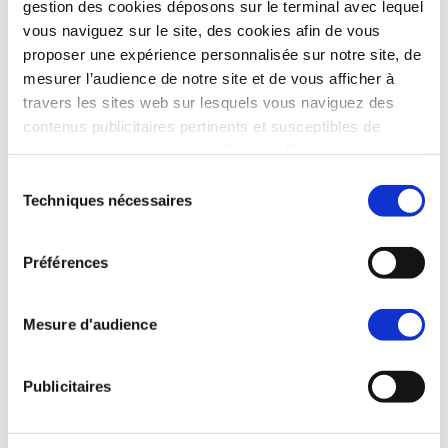
gestion des cookies déposons sur le terminal avec lequel
vous naviguez sur le site, des cookies afin de vous
proposer une expérience personnalisée sur notre site, de
mesurer l’audience de notre site et de vous afficher à
travers les sites web sur lesquels vous naviguez des
contenus publicitaires pertinents et susceptibles de
correspondre à vos centres d’intérêt. Pour en savoir plus,
nous vous invitons à cliquer sur le bouton Paramétrer ci-
Sélection
dessous et/ou consulter notre
Politique de gestion des
Techniques nécessaires
du
Cookies
. Pour accepter ou refuser tous les cookies,
consentement
vous pouvez cliquer sur les boutons dédiés. Vous
Préférences
pouvez également paramétrer vos choix finalité par
finalité en cochant les catégories de cookies que vous
souhaitez accepter en cliquant sur le bouton ci-dessous,
Mesure d'audience
intitulé Accepter la sélection. Le bouton Afficher les
détails vous permet de voir pour chaque catégorie de
Publicitaires
cookies leurs finalités et le détail de nos partenaires.
Vous pourrez revenir à tout moment sur vos choix en
cliquant sur le lien hypertexte intitulé Cookies accessible